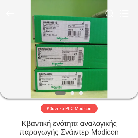
Shenzhen
Viyork
Technology
Co.,
LTD.
All
Rights
Reserved.
ΣΠΊΤΙ
ΠΡΟΪΌΝΤΑ
ΠΕΡΊΠΟΥ
ΕΜΕΊΣ
ΓΎΡΟΣ
ΕΡΓΟΣΤΑΣΊΩΝ
Κβαντικό PLC Modicon
Κβαντική ενότητα αναλογικής
ΠΟΙΟΤΙΚΌΣ
παραγωγής Σνάιντερ Modicon