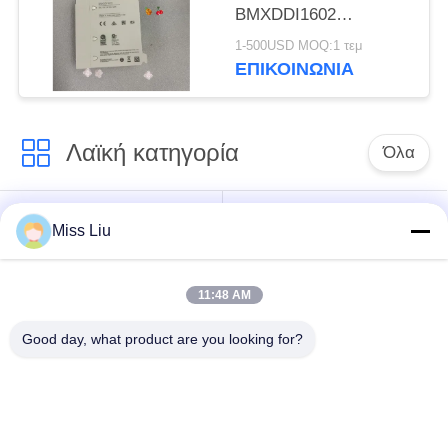
BMXDDI1602
MODICON 2.5W
1-500USD MOQ:1 τεμ
24VDC IP20 ΝΕΟ
ΕΠΙΚΟΙΝΩΝΊΑ
Λαϊκή κατηγορία
Όλα
αυτοκινήτων
AC σερβομηχανισμό
Miss Liu
βιομηχανικής
με κινητήρα
σερβομηχανισμό
11:48 AM
σερβο ενισχυτής
Βιομηχανικά σερβο
Good day, what product are you looking for?
εναλλασσόμενου
Drive
ρεύματος
Αναστροφέας
Κβαντικό PLC