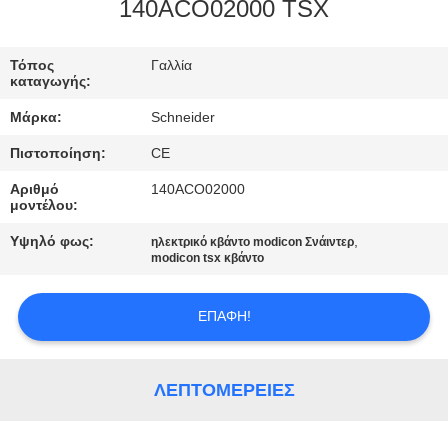
ΈΛΕΓΧΟΣ
140ACO02000 TSX
ΜΑΣ
Τόπος
Γαλλία
καταγωγής:
ΕΛΆΤΕ
Μάρκα:
Schneider
ΣΕ
Πιστοποίηση:
CE
ΕΠΑΦΉ
Αριθμό
140ACO02000
ΜΕ
μοντέλου:
Υψηλό φως:
,
ηλεκτρικό κβάντο modicon Σνάιντερ
ΖΗΤΉΣΤΕ
modicon tsx κβάντο
ΈΝΑ
ΕΠΑΦΉ!
ΑΠΌΣΠΑΣΜΑ
SITEMAP
ΛΕΠΤΟΜΈΡΕΙΕΣ