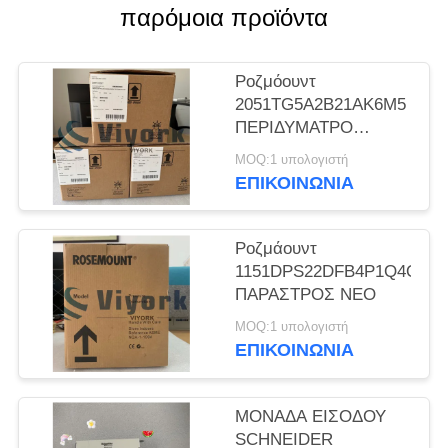
PRIVACY
παρόμοια προϊόντα
POLICY
Ροζμόουντ
2051TG5A2B21AK6M5
ΠΕΡΙΔΥΜΑΤΡΟ
ΝΕΟ&ORGINAL
MOQ:1 υπολογιστή
ΕΠΙΚΟΙΝΩΝΊΑ
Ροζμάουντ
1151DPS22DFB4P1Q4Q8
ΠΑΡΑΣΤΡΟΣ ΝΕΟ
MOQ:1 υπολογιστή
ΕΠΙΚΟΙΝΩΝΊΑ
ΜΟΝΑΔΑ ΕΙΣΟΔΟΥ
SCHNEIDER