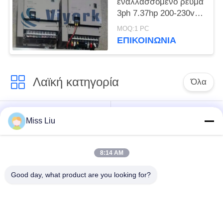
εναλλασσόμενο ρεύμα
3ph 7.37hp 200-230v-
εναλλασσόμενου
MOQ:1 PC
ρεύματος Yaskawa
ΕΠΙΚΟΙΝΩΝΊΑ
sgdb-60ADM
ServoDrives νέο
Λαϊκή κατηγορία
Όλα
αυτοκινήτων
AC σερβομηχανισμό
Miss Liu
βιομηχανικής
με κινητήρα
σερβομηχανισμό
8:14 AM
σερβο ενισχυτής
Βιομηχανικά σερβο
Good day, what product are you looking for?
εναλλασσόμενου
Drive
ρεύματος
Αναστροφέας