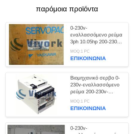
PRIVACY
παρόμοια προϊόντα
POLICY
0-230v-
εναλλασσόμενο ρεύμα
3ph 10.05hp 200-230v-
εναλλασσόμενου
MOQ:1 PC
ρεύματος Yaskawa
ΕΠΙΚΟΙΝΩΝΊΑ
sgdb-75ADG
ServoDrives νέο
Βιομηχανικό σερβο 0-
230v-εναλλασσόμενο
ρεύμα 200-230v-
εναλλασσόμενου
MOQ:1 PC
ρεύματος Drive
ΕΠΙΚΟΙΝΩΝΊΑ
Yaskawa sgdb-60vd-Y7
3ph 6.65hp
0-230v-