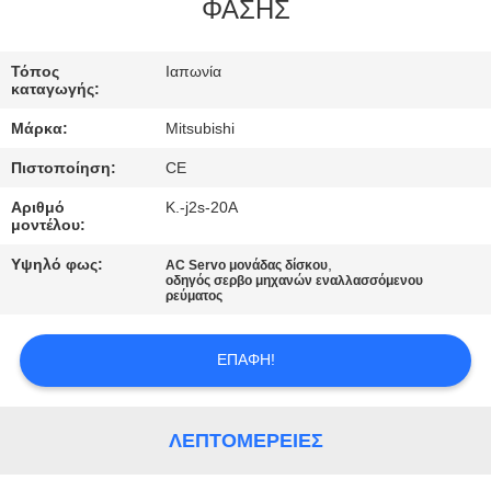
ΈΛΕΓΧΟΣ
ΦΑΣΗΣ
ΜΑΣ
Τόπος
Ιαπωνία
καταγωγής:
ΕΛΆΤΕ
Μάρκα:
Mitsubishi
ΣΕ
Πιστοποίηση:
CE
ΕΠΑΦΉ
Αριθμό
Κ.-j2s-20A
ΜΕ
μοντέλου:
Υψηλό φως:
,
AC Servo μονάδας δίσκου
οδηγός σερβο μηχανών εναλλασσόμενου
ΖΗΤΉΣΤΕ
ρεύματος
ΈΝΑ
ΑΠΌΣΠΑΣΜΑ
ΕΠΑΦΉ!
SITEMAP
ΛΕΠΤΟΜΈΡΕΙΕΣ