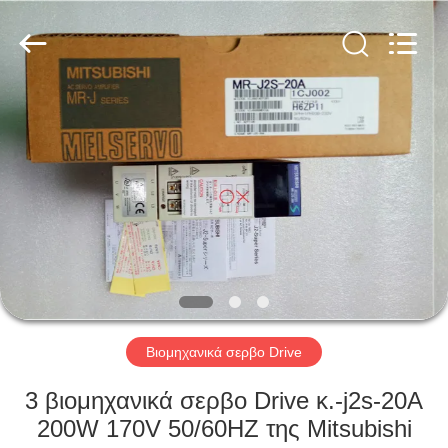
Shenzhen
Viyork
Technology
Co.,
LTD.
All
Rights
Reserved.
ΣΠΊΤΙ
ΠΡΟΪΌΝΤΑ
ΠΕΡΊΠΟΥ
ΕΜΕΊΣ
ΓΎΡΟΣ
ΕΡΓΟΣΤΑΣΊΩΝ
Βιομηχανικά σερβο Drive
3 βιομηχανικά σερβο Drive κ.-j2s-20A
ΠΟΙΟΤΙΚΌΣ
200W 170V 50/60HZ της Mitsubishi