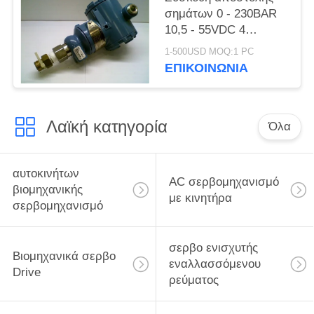
σημάτων 0 - 230BAR
10,5 - 55VDC 4
θερμοκρασίας πίεσης
1-500USD MOQ:1 PC
Rosemount 3051-
ΕΠΙΚΟΙΝΩΝΊΑ
TG4A2B21A - 20MA
Λαϊκή κατηγορία
Όλα
αυτοκινήτων
AC σερβομηχανισμό
βιομηχανικής
με κινητήρα
σερβομηχανισμό
σερβο ενισχυτής
Βιομηχανικά σερβο
εναλλασσόμενου
Drive
ρεύματος