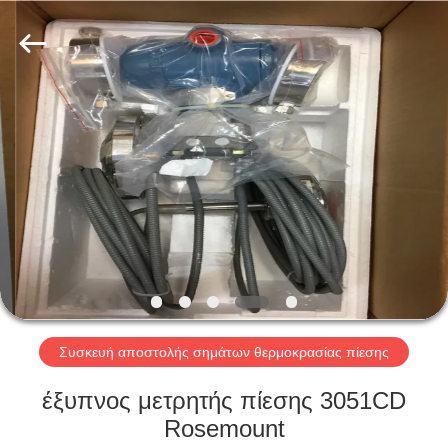
Shenzhen
Viyork
Technology
Co.,
LTD.
All
Rights
Reserved.
ΣΠΊΤΙ
ΠΡΟΪΌΝΤΑ
ΠΕΡΊΠΟΥ
ΕΜΕΊΣ
ΓΎΡΟΣ
ΕΡΓΟΣΤΑΣΊΩΝ
Συσκευή αποστολής σημάτων θερμοκρασίας πίεσης
έξυπνος μετρητής πίεσης 3051CD
ΠΟΙΟΤΙΚΌΣ
Rosemount