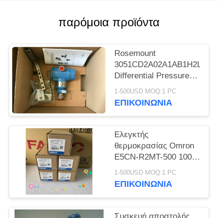
PRIVACY
POLICY
παρόμοια προϊόντα
Rosemount
3051CD2A02A1AB1H2L4M5
Differential Pressure
Temperature
1-500USD MOQ:1 PC
Transmitter -62160 To
ΕΠΙΚΟΙΝΩΝΊΑ
62160 Mbar NEW
ORIGINAL
Ελεγκτής
θερμοκρασίας Omron
E5CN-R2MT-500 100-
240VAC 50/60HZ ΝΕΟ
1-500USD MOQ:1 PC
ΕΠΙΚΟΙΝΩΝΊΑ
Συσκευή αποστολής