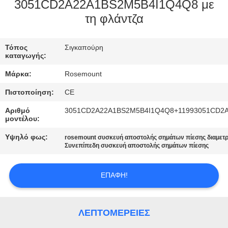
ΈΛΕΓΧΟΣ
3051CD2A22A1BS2M5B4I1Q4Q8 με
τη φλάντζα
ΜΑΣ
Τόπος
Σιγκαπούρη
ΕΛΆΤΕ
καταγωγής:
ΣΕ
Μάρκα:
Rosemount
ΕΠΑΦΉ
Πιστοποίηση:
CE
ΜΕ
Αριθμό
3051CD2A22A1BS2M5B4I1Q4Q8+11993051CD2
μοντέλου:
ΖΗΤΉΣΤΕ
Υψηλό φως:
rosemount συσκευή αποστολής σημάτων πίεσης διαμετ
Συνεπίπεδη συσκευή αποστολής σημάτων πίεσης
ΈΝΑ
ΑΠΌΣΠΑΣΜΑ
ΕΠΑΦΉ!
SITEMAP
ΛΕΠΤΟΜΈΡΕΙΕΣ