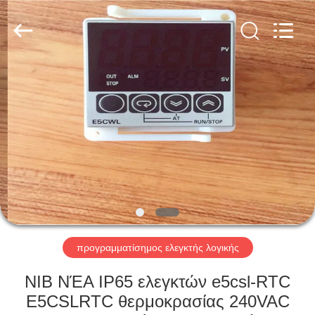
Shenzhen
Viyork
Technology
Co.,
LTD.
All
Rights
Reserved.
ΣΠΊΤΙ
ΠΡΟΪΌΝΤΑ
ΠΕΡΊΠΟΥ
ΕΜΕΊΣ
ΓΎΡΟΣ
ΕΡΓΟΣΤΑΣΊΩΝ
προγραμματίσημος ελεγκτής λογικής
NIB ΝΈΑ IP65 ελεγκτών e5csl-RTC
ΠΟΙΟΤΙΚΌΣ
E5CSLRTC θερμοκρασίας 240VAC