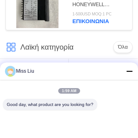
HONEYWELL
dc1040cr-30210b-ε
1-500USD MOQ:1 PC
ΝΈΟΣ
ΕΠΙΚΟΙΝΩΝΊΑ
Λαϊκή κατηγορία
Όλα
αυτοκινήτων
AC σερβομηχανισμό
Miss Liu
βιομηχανικής
με κινητήρα
σερβομηχανισμό
1:59 AM
σερβο ενισχυτής
Βιομηχανικά σερβο
Good day, what product are you looking for?
εναλλασσόμενου
Drive
ρεύματος
Αναστροφέας
Κβαντικό PLC