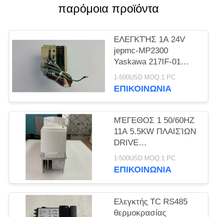
PRIVACY
παρόμοια προϊόντα
POLICY
ΕΛΕΓΚΤΉΣ 1A 24V
jepmc-MP2300
Yaskawa 217IF-01
ΕΞΟΥΣΙΟΔΌΤΗΣΗ 1
1-500USD MOQ:1 PC
ΈΤΟΥΣ ΝΈΑ
ΕΠΙΚΟΙΝΩΝΊΑ
ΜΈΓΕΘΟΣ 1 50/60HZ
11A 5.5KW ΠΛΑΙΣΊΩΝ
DRIVE
ΑΝΑΣΤΡΟΦΈΩΝ
1-500USD MOQ:1 PC
NIDEC SP1406 ΝΈΟ
ΕΠΙΚΟΙΝΩΝΊΑ
Ελεγκτής TC RS485
θερμοκρασίας