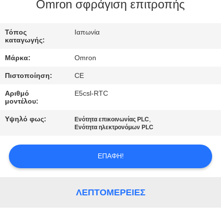
ΈΛΕΓΧΟΣ
Omron σφράγιση επιτροπής
ΜΑΣ
Τόπος
Ιαπωνία
καταγωγής:
ΕΛΆΤΕ
Μάρκα:
Omron
ΣΕ
Πιστοποίηση:
CE
ΕΠΑΦΉ
Αριθμό
E5csl-RTC
ΜΕ
μοντέλου:
Υψηλό φως:
,
Ενότητα επικοινωνίας PLC
ΖΗΤΉΣΤΕ
Ενότητα ηλεκτρονόμων PLC
ΈΝΑ
ΕΠΑΦΉ!
ΑΠΌΣΠΑΣΜΑ
SITEMAP
ΛΕΠΤΟΜΈΡΕΙΕΣ