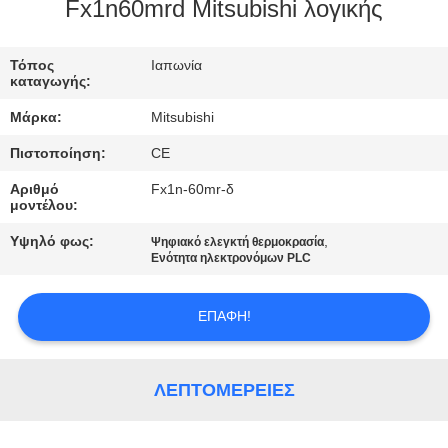
ΈΛΕΓΧΟΣ
Fx1n60mrd Mitsubishi λογικής
ΜΑΣ
Τόπος
Ιαπωνία
καταγωγής:
ΕΛΆΤΕ
Μάρκα:
Mitsubishi
ΣΕ
Πιστοποίηση:
CE
ΕΠΑΦΉ
Αριθμό
Fx1n-60mr-δ
ΜΕ
μοντέλου:
Υψηλό φως:
,
Ψηφιακό ελεγκτή θερμοκρασία
ΖΗΤΉΣΤΕ
Ενότητα ηλεκτρονόμων PLC
ΈΝΑ
ΕΠΑΦΉ!
ΑΠΌΣΠΑΣΜΑ
SITEMAP
ΛΕΠΤΟΜΈΡΕΙΕΣ