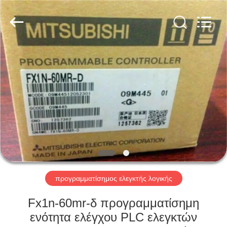
Shenzhen
Viyork
Technology
Co.,
LTD.
All
Rights
Reserved.
ΣΠΊΤΙ
ΠΡΟΪΌΝΤΑ
ΠΕΡΊΠΟΥ
ΕΜΕΊΣ
ΓΎΡΟΣ
ΕΡΓΟΣΤΑΣΊΩΝ
προγραμματίσημος ελεγκτής λογικής
Fx1n-60mr-δ προγραμματίσημη
ΠΟΙΟΤΙΚΌΣ
ενότητα ελέγχου PLC ελεγκτών