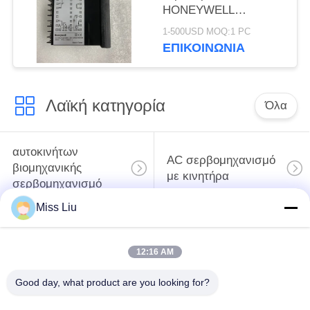
HONEYWELL
dc1040cr-30210b-ε
1-500USD MOQ:1 PC
ΝΈΟΣ
ΕΠΙΚΟΙΝΩΝΊΑ
Λαϊκή κατηγορία
Όλα
αυτοκινήτων
AC σερβομηχανισμό
βιομηχανικής
με κινητήρα
σερβομηχανισμό
Miss Liu
σερβο ενισχυτής
Βιομηχανικά σερβο
εναλλασσόμενου
Drive
12:16 AM
ρεύματος
Good day, what product are you looking for?
Αναστροφέας
Κβαντικό PLC