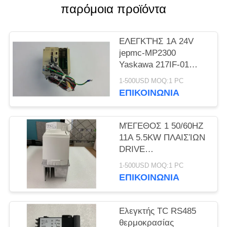
PRIVACY
παρόμοια προϊόντα
POLICY
ΕΛΕΓΚΤΉΣ 1A 24V
jepmc-MP2300
Yaskawa 217IF-01
ΕΞΟΥΣΙΟΔΌΤΗΣΗ 1
1-500USD MOQ:1 PC
ΈΤΟΥΣ ΝΈΑ
ΕΠΙΚΟΙΝΩΝΊΑ
ΜΈΓΕΘΟΣ 1 50/60HZ
11A 5.5KW ΠΛΑΙΣΊΩΝ
DRIVE
ΑΝΑΣΤΡΟΦΈΩΝ
1-500USD MOQ:1 PC
NIDEC SP1406 ΝΈΟ
ΕΠΙΚΟΙΝΩΝΊΑ
Ελεγκτής TC RS485
θερμοκρασίας