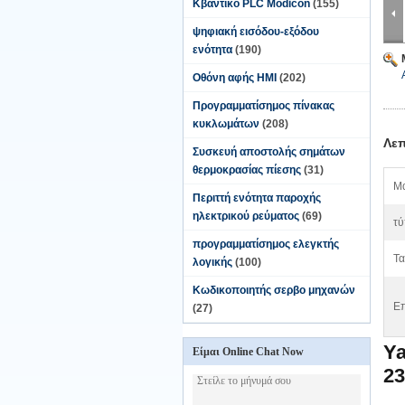
Κβαντικό PLC Modicon
(155)
ψηφιακή εισόδου-εξόδου
ενότητα
(190)
Οθόνη αφής HMI
(202)
Προγραμματίσημος πίνακας
κυκλωμάτων
(208)
Λεπ
Συσκευή αποστολής σημάτων
θερμοκρασίας πίεσης
(31)
Μ
Περιττή ενότητα παροχής
ηλεκτρικού ρεύματος
(69)
τύ
προγραμματίσημος ελεγκτής
Τα
λογικής
(100)
Κωδικοποιητής σερβο μηχανών
Επ
(27)
Y
Είμαι Online Chat Now
2