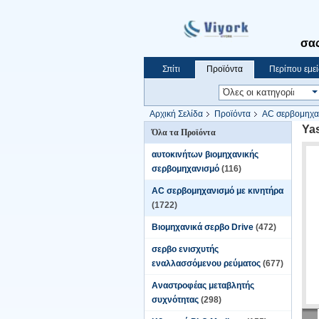
σας
Σπίτι
Προϊόντα
Περίπου εμεί
Αρχική Σελίδα
Προϊόντα
AC σερβομηχαν
Ya
Όλα τα Προϊόντα
αυτοκινήτων βιομηχανικής
σερβομηχανισμό
(116)
AC σερβομηχανισμό με κινητήρα
(1722)
Βιομηχανικά σερβο Drive
(472)
σερβο ενισχυτής
εναλλασσόμενου ρεύματος
(677)
Αναστροφέας μεταβλητής
συχνότητας
(298)