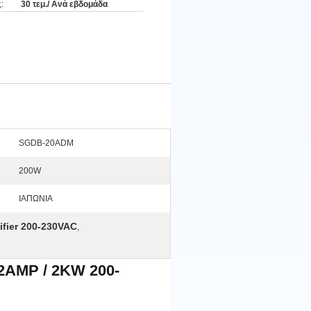
:
30 τεμ./ Ανά εβδομάδα
SGDB-20ADM
200W
ΙΑΠΩΝΙΑ
ifier 200-230VAC
,
AMP / 2KW 200-