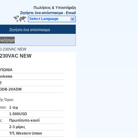
Πωλήσεις & Υποστήριξη
Ζητήστε ένα απόσπασμα
-
Email
Select Language
Ζητήστε ένα απόσπασμα
ναζήτηση
00-230VAC NEW
-230VAC NEW
ΑΠΩΝΙΑ
askawa
E
GDB-20ADM
ς Όροι:
min:
1 τεμ
1-500USD
ς:
Πρωτότυπο κουτί
2-3 μέρες
T/T, Western Union