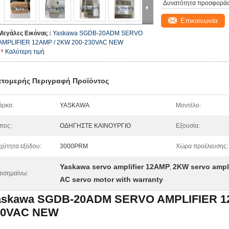
Δυνατότητα προσφοράς
Επικοινωνία
Μεγάλες Εικόνας :
Yaskawa SGDB-20ADM SERVO
AMPLIFIER 12AMP / 2KW 200-230VAC NEW
Καλύτερη τιμή
τομερής Περιγραφή Προϊόντος
άρκα:
YASKAWA
Μοντέλο:
πος:
ΟΔΗΓΗΣΤΕ ΚΑΙΝΟΥΡΓΙΟ
Εξουσία:
χύτητα εξόδου:
3000PRM
Χώρα προέλευσης:
Yaskawa servo amplifier 12AMP
2KW servo ampl
,
ισημαίνω:
AC servo motor with warranty
askawa SGDB-20ADM SERVO AMPLIFIER 12
30VAC NEW