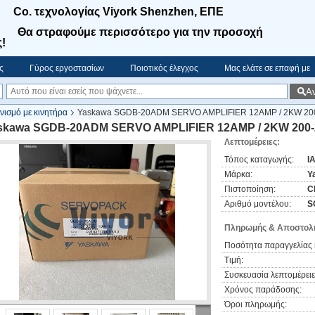
Co. τεχνολογίας Viyork Shenzhen, ΕΠΕ
Θα στραφούμε περισσότερο για την προσοχή
!
ς
Γύρος εργοστασίων
Ποιοτικός έλεγχος
Μας ελάτε σε επαφή με
Α
ισμό με κινητήρα
Yaskawa SGDB-20ADM SERVO AMPLIFIER 12AMP / 2KW 2
skawa SGDB-20ADM SERVO AMPLIFIER 12AMP / 2KW 200
Λεπτομέρειες:
Τόπος καταγωγής:
Ι
Μάρκα:
Y
Πιστοποίηση:
C
Αριθμό μοντέλου:
S
Πληρωμής & Αποστολή
Ποσότητα παραγγελίας 
Τιμή:
Συσκευασία λεπτομέρειε
Χρόνος παράδοσης:
Όροι πληρωμής: