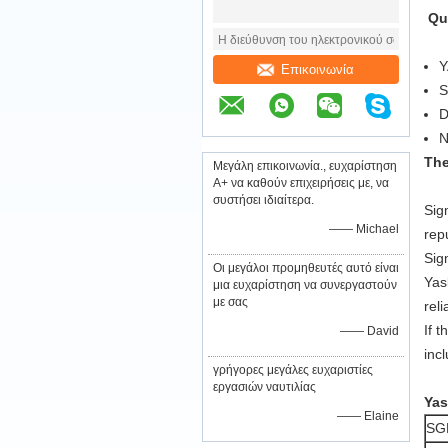
Qu
Y
Επικοινωνία
D
The
Μεγάλη επικοινωνία., ευχαρίστηση
A+ να καθούν επιχειρήσεις με, να
συστήσει ιδιαίτερα.
Sig
—— Michael
rep
Sig
Οι μεγάλοι προμηθευτές αυτό είναι
Yas
μια ευχαρίστηση να συνεργαστούν
με σας
reli
If 
—— David
inc
γρήγορες μεγάλες ευχαριστίες
εργασιών ναυτιλίας
Yas
—— Elaine
SG