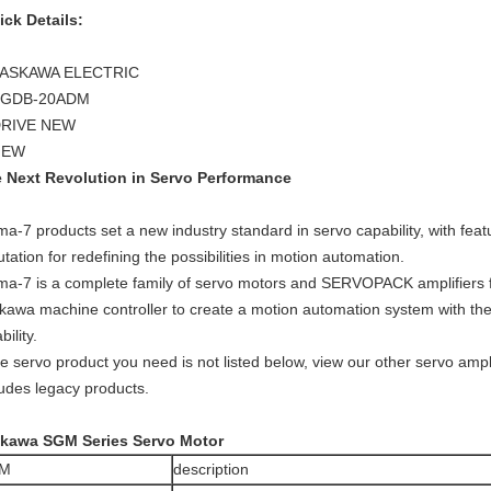
ick Details:
ASKAWA ELECTRIC
SGDB-20ADM
RIVE NEW
NEW
 Next Revolution in Servo Performance
ma-7 products set a new industry standard in servo capability, with fe
utation for redefining the possibilities in motion automation.
ma-7 is a complete family of servo motors and SERVOPACK amplifiers f
kawa machine controller to create a motion automation system with the 
ability.
the servo product you need is not listed below, view our other servo ampl
ludes legacy products.
kawa SGM Series Servo Motor
M
description